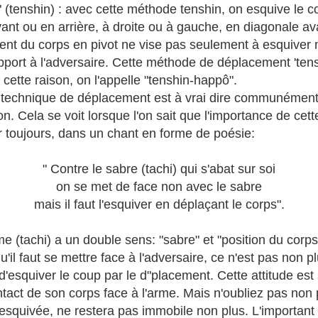
r" (tenshin) : avec cette méthode tenshin, on esquive le 
vant ou en arrière, à droite ou à gauche, en diagonale ava
nt du corps en pivot ne vise pas seulement à esquiver ma
apport à l'adversaire. Cette méthode de déplacement 'te
 cette raison, on l'appelle "tenshin-happô".
la technique de déplacement est à vrai dire communémen
n. Cela se voit lorsque l'on sait que l'importance de ce
er toujours, dans un chant en forme de poésie:
" Contre le sabre (tachi) qui s'abat sur soi
on se met de face non avec le sabre
mais il faut l'esquiver en déplaçant le corps".
 (tachi) a un double sens: "sabre" et "position du corps
'il faut se mettre face à l'adversaire, ce n'est pas non pl
t d'esquiver le coup par le d"placement. Cette attitude est
ontact de son corps face à l'arme. Mais n'oubliez pas non p
 esquivée, ne restera pas immobile non plus. L'important