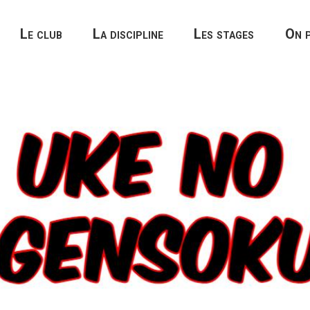
Le club
La discipline
Les stages
On p